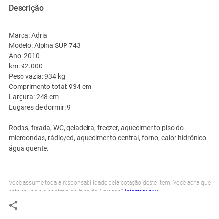
Descrição
Marca: Adria
Modelo: Alpina SUP 743
Ano: 2010
km: 92.000
Peso vazia: 934 kg
Comprimento total: 934 cm
Largura: 248 cm
Lugares de dormir: 9
Rodas, fixada, WC, geladeira, freezer, aquecimento piso do
microondas, rádio/cd, aquecimento central, forno, calor hidrônico
água quente.
Você assume toda a responsabilidade pela cotação deste item. Você acha que
este anúncio é contra a política de Agroads?
Informar aqui