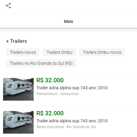
expessura com dupla fileira de esferas de cromo, pulmões de trava,
levantamento e molas de pressão e amortecedores.
Freios: Sistema Q PLUS de 8” meritor, levas com buchas
lubrificadas , elemento de fricção fras-le.
Mais
Você assume toda a responsabilidade pela cotação deste item. Você acha que
+ Trailers
este anúncio é contra a política de Agroads?
Informar aqui
Trailers novos
Trailers Ombu
Trailers Ombu novos
Trailers no Rio Grande do Sul (RS)
R$ 32.000
Trailer adria alpina sup.743 ano: 2010
Pernambuco - Amazonas
R$ 32.000
Trailer adria alpina sup.743 ano: 2010
Bento Gonçalves - Rio Grande do Sul