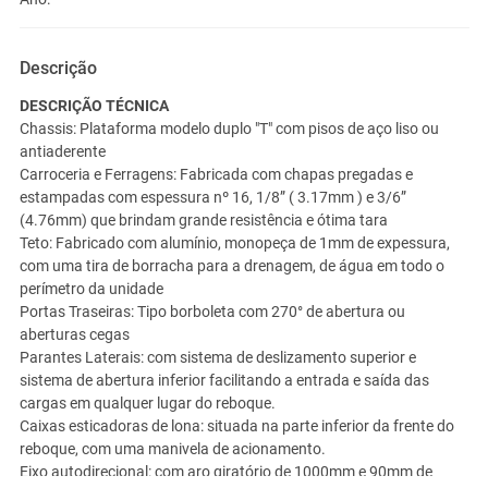
Descrição
DESCRIÇÃO TÉCNICA
Chassis: Plataforma modelo duplo "T" com pisos de aço liso ou
antiaderente
Carroceria e Ferragens: Fabricada com chapas pregadas e
estampadas com espessura nº 16, 1/8” ( 3.17mm ) e 3/6”
(4.76mm) que brindam grande resistência e ótima tara
Teto: Fabricado com alumínio, monopeça de 1mm de expessura,
com uma tira de borracha para a drenagem, de água em todo o
perímetro da unidade
Portas Traseiras: Tipo borboleta com 270° de abertura ou
aberturas cegas
Parantes Laterais: com sistema de deslizamento superior e
sistema de abertura inferior facilitando a entrada e saída das
cargas em qualquer lugar do reboque.
Caixas esticadoras de lona: situada na parte inferior da frente do
reboque, com uma manivela de acionamento.
Eixo autodirecional: com aro giratório de 1000mm e 90mm de