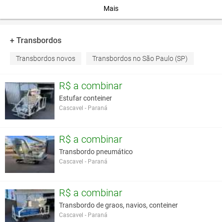
Peso Líquido: 4.200 kg
Mais
Você assume toda a responsabilidade pela cotação deste item. Você acha que
+ Transbordos
este anúncio é contra a política de Agroads?
Informar aqui
Transbordos novos
Transbordos no São Paulo (SP)
R$ a combinar
Estufar conteiner
Cascavel - Paraná
R$ a combinar
Transbordo pneumático
Cascavel - Paraná
R$ a combinar
Transbordo de graos, navios, conteiner
Cascavel - Paraná