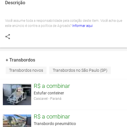
Descrição
Você assume toda a responsabilidade pela cotação deste item. Você acha que
este anúncio é contra a política de Agroads?
Informar aqui
+ Transbordos
Transbordos novos
Transbordos no São Paulo (SP)
R$ a combinar
Estufar conteiner
Cascavel - Paraná
R$ a combinar
Transbordo pneumático