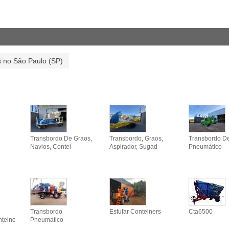
 no São Paulo (SP)
Transbordo De Graos,
Transbordo, Graos,
Transbordo D
Navios, Contei
Aspirador, Sugad
Pneumático
Transbordo
Estufar Conteiners
Cta6500
nteine
Pneumatico