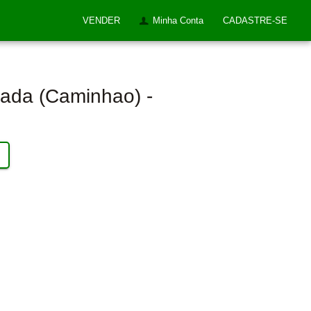
VENDER
Minha Conta
CADASTRE-SE
ada (caminhao) -