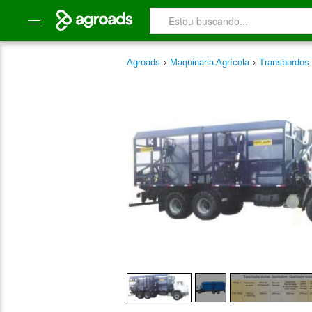
Agroads
›
Maquinaria Agrícola
›
Transbordos