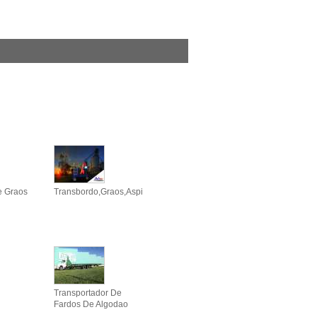
e Graos
Transbordo,graos,aspirador,sugador
Transportador De
Fardos De Algodao