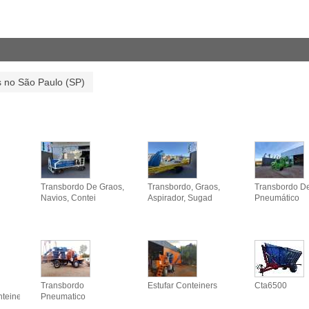
 no São Paulo (SP)
Transbordo De Graos,
Transbordo, Graos,
Transbordo D
Navios, Contei
Aspirador, Sugad
Pneumático
Transbordo
Estufar Conteiners
Cta6500
nteine
Pneumatico