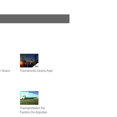
e Graos
Transbordo,graos,aspirador,sugador
Transportador De
Fardos De Algodao