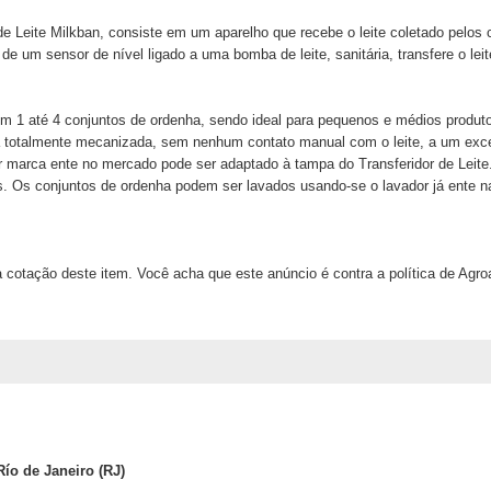
e Leite Milkban, consiste em um aparelho que recebe o leite coletado pelos 
 um sensor de nível ligado a uma bomba de leite, sanitária, transfere o leit
ira.
om 1 até 4 conjuntos de ordenha, sendo ideal para pequenos e médios produt
totalmente mecanizada, sem nenhum contato manual com o leite, a um exce
r marca ente no mercado pode ser adaptado à tampa do Transferidor de Leite
 Os conjuntos de ordenha podem ser lavados usando-se o lavador já ente na p
 cotação deste item. Você acha que este anúncio é contra a política de Agr
Río de Janeiro (RJ)