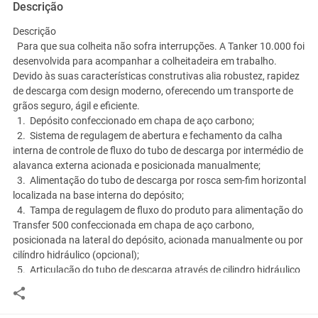
Descrição
Descrição
Para que sua colheita não sofra interrupções. A Tanker 10.000 foi
desenvolvida para acompanhar a colheitadeira em trabalho.
Devido às suas características construtivas alia robustez, rapidez
de descarga com design moderno, oferecendo um transporte de
grãos seguro, ágil e eficiente.
1. Depósito confeccionado em chapa de aço carbono;
2. Sistema de regulagem de abertura e fechamento da calha
interna de controle de fluxo do
tubo de descarga por intermédio de
alavanca externa acionada e posicionada manualmente;
3. Alimentação do tubo de descarga por rosca sem-fim horizontal
localizada na base interna
do depósito;
4. Tampa de regulagem de fluxo do produto para alimentação do
Transfer 500 confeccionada
em chapa de aço carbono,
posicionada na lateral do depósito, acionada manualmente ou por
cilíndro
hidráulico (opcional);
5. Articulação do tubo de descarga através de cilindro hidráulico
equipado com exclusivo
sistema de travamento mecânico na
posição de descarga;
6. Mancal traseiro de sustentação da rosca sem-fim horizontal