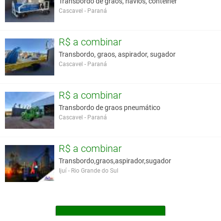
Transbordo de graos, navios, conteiner
Cascavel - Paraná
Ítens Opcionais
Abastecedor de fertilizantes Transfer 500 T10 G2;
Engate traseiro;
R$ a combinar
Kit ensacador Tanker 10.000;
Transbordo, graos, aspirador, sugador
Kit cilíndro hidráulico para tampa do Transfer.
Cascavel - Paraná
Sobre caixa
Kit rosca sem-fim temperada
Kit rosca sem-fim não temperada
R$ a combinar
Macaco
Transbordo de graos pneumático
Cascavel - Paraná
Você assume toda a responsabilidade pela cotação deste item. Você acha que
este anúncio é contra a política de Agroads?
Informar aqui
R$ a combinar
Transbordo,graos,aspirador,sugador
Ijuí - Rio Grande do Sul
MAIS TRANSBORDOS