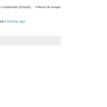
ar comprimido (cfm/psi)
-
Volume do tanque
oads?
Informar aqui