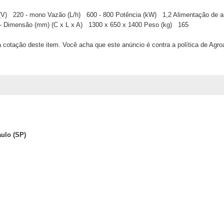
 (V)
220 - mono
Vazão (L/h)
600 - 800
Potência (kW)
1,2
Alimentação de 
-
Dimensão (mm) (C x L x A)
1300 x 650 x 1400
Peso (kg)
165
 cotação deste item. Você acha que este anúncio é contra a política de Agr
aulo (SP)