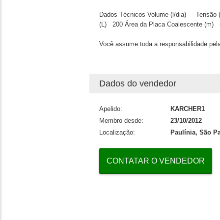
Dados Técnicos
Volume (l/dia)
-
Tensão
(L)
200
Área da Placa Coalescente (m)
Você assume toda a responsabilidade pela
Dados do vendedor
Apelido:
KARCHER1
Membro desde:
23/10/2012
Localização:
Paulínia, São P
CONTATAR O VENDEDOR