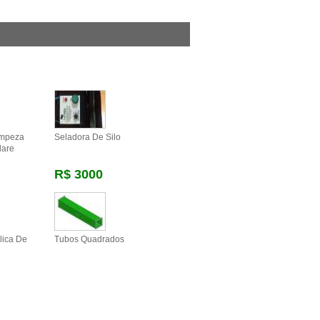
impeza
Seladora De Silo
lare
R$ 3000
lica De
Tubos Quadrados