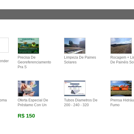
Precisa De
Limpeza De Paines
Rocagem + L
ender
Georeferenciamento
Solares
De Painéis So
Pra S
Doma
Oferta Especial De
Tubos Diametros De
Prensa Hidráu
Préstamo Con Un
200 - 240 - 320
Fumo
R$ 150