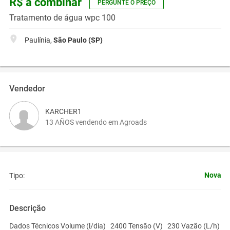
R$ a combinar
PERGUNTE O PREÇO
Tratamento de água wpc 100
Paulínia,
São Paulo (SP)
Vendedor
KARCHER1
13 AÑOS vendendo em Agroads
Nova
Tipo:
Descrição
Dados Técnicos
Volume (l/dia)
2400
Tensão (V)
230
Vazão (L/h)