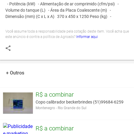
-
Potência (kW)
-
Alimentação de ar comprimido (cfm/psi)
-
Volume do tanque (L)
-
Área da Placa Coalescente (m)
-
Dimensão (mm) (C x L x A)
370 x 450 x 1250
Peso (kg)
-
Você assume toda a responsabilidade pela cotação deste item. Você acha que
este anúncio é contra a política de Agroads?
Informar aqui
+ Outros
R$ a combinar
Copo calibrador beckerbrindes (51)99684-6259
Montenegro - Rio Grande do Sul
R$ a combinar