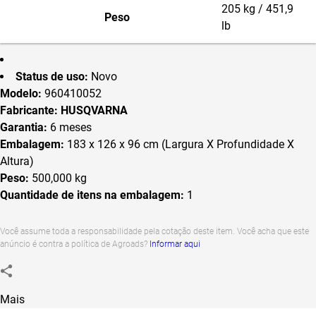
205 kg / 451,9
Largura de corte
107 cm / 42 pol
Peso
lb
Métodos de corte
Descarte lateral
26 - 102 mm / 1 - 4
Altura de corte, min-máx
pol
Status de uso:
Novo
Ajuste da altura do corte
Encaixe
Modelo:
960410052
Passos para altura de corte
7
Fabricante: HUSQVARNA
Ajuste da altura de corte
Sobre o paralama
Regulagem da lâmina
Embreagem elétrica
Garantia:
6 meses
Lâminas
2
Embalagem:
183 x 126 x 96 cm (Largura X Profundidade X
Tipo de lâmina
High performance
Altura)
Rodas que se ajustam as imperfeições do
Peso:
500,000 kg
4
terreno
Quantidade de itens na embalagem:
1
Você assume toda a responsabilidade pela cotação deste item. Você acha que este
anúncio é contra a política de Agroads?
Informar aqui
Mais