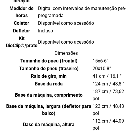
direção
Porta copos
Medidor de
Digital com intervalos de manutenção pré-
Sensor de segurança no assento.
horas
programada
Motor
Coletor
Disponível como acessório
Fabricante do motor
Kohler
Defletor
Incluso
Modelo do motor
Courage V-Twin
Kit
Disponível como acessório
Cilindrada
725 cm³ / 20 hp
BioClip®/prato
Cilindros
2
Dimensões
Gerador
15 A
Tamanho do pneu (frontal)
15x6-6"
Bateria
12 V 35 Ah
Tamanho do pneu (traseiro)
20x10-8"
Volume do tanque de combustível
15,2 lit / 4 gal.
Raio de giro, min
41 cm / 16,1 "
Tipo de lubrificante do motor
Pressão cheia
Filtro de óleo
Base da roda
124 cm / 48,8 "
Sistema de direção
187 cm / 73,62
Base da máquina, comprimento
Tipo de transmissão
Hidrostático
pol
Fabricante da transmissão
Tuff Torq
Base da máquina, largura (defletor para
123 cm / 48,43
Tipo de direção
Operado por pedal
baixo)
pol
Velocidade à frente, min-max
0-7,3 km/h / 0-4,5 mph
112 cm / 44,09
Velocidade marcha à ré, min-max
Base da máquina, altura
0-1,8 km/h / 0-1,1 mph
pol
Plataforma de corte