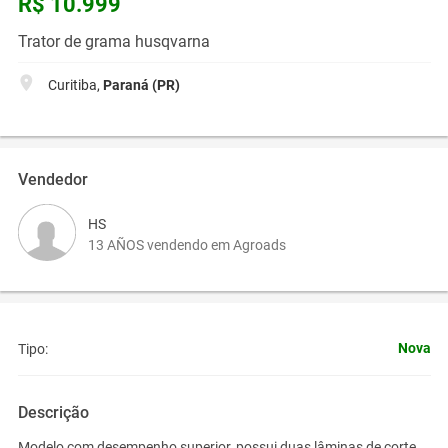
R$ 10.999
Trator de grama husqvarna
Curitiba,
Paraná (PR)
Vendedor
HS
13 AÑOS vendendo em Agroads
Nova
Tipo:
Descrição
Modelo com desempenho superior, possui duas lâminas de corte