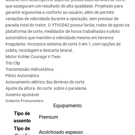
que asseguram um resultado de alta qualidade. Projetado para
garantir ergonomia e conforto ao usuário, além de permitir
variações de velocidade durante a operação, sem precisar de
parada total do trator. O YTH2042 possui faróis, rodas de apoio na
plataforma de corte, medidador de horas trabalhadas e piloto
automático que mantém a velocidade mesmo em terrenos
irregulares. Incorpora sistema de corte 3 em 1, com opções de
coleta, reciclagem e descarte lateral..
Motor Kohler Courage V-Twin
Trio Clip
Transmissão Hidrostática
Piloto Automático
Acionamento elétrico das lâminas de corte
Ajuste da altura de corte sobre o paralama
Assento ajustável
Volante Ergonomico
Equipamento
eixo dianteiro articulado
Tipo de
Sistema de corte com Air Induction
Premium
Nível de combustível visivel
assento
Medidor de horas com alerta de serviço
Tipo de
Acolchoado espesso
Faróis