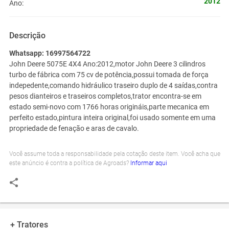
2012
Ano:
Descrição
Whatsapp: 16997564722
John Deere 5075E 4X4 Ano:2012,motor John Deere 3 cilindros
turbo de fábrica com 75 cv de potência,possui tomada de força
indepedente,comando hidráulico traseiro duplo de 4 saídas,contra
pesos dianteiros e traseiros completos,trator encontra-se em
estado semi-novo com 1766 horas origináis,parte mecanica em
perfeito estado,pintura inteira original,foi usado somente em uma
propriedade de fenação e aras de cavalo.
Você assume toda a responsabilidade pela cotação deste item. Você acha que
este anúncio é contra a política de Agroads?
Informar aqui
+ Tratores