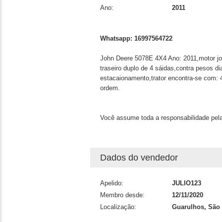
Ano:
2011
Whatsapp: 16997564722
John Deere 5078E 4X4 Ano: 2011,motor joh
traseiro duplo de 4 sáidas,contra pesos d
estacaionamento,trator encontra-se com: 
ordem.
Você assume toda a responsabilidade pela
Dados do vendedor
Apelido:
JULIO123
Membro desde:
12/11/2020
Localização:
Guarulhos, São