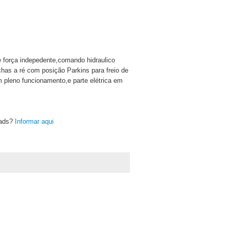
e força indepedente,comando hidraulico
chas a ré com posição Parkins para freio de
 pleno funcionamento,e parte elétrica em
oads?
Informar aqui