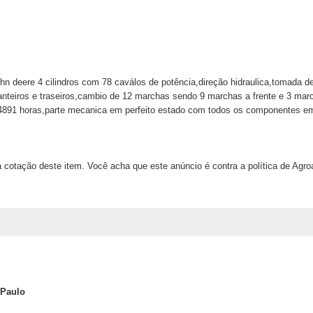
n deere 4 cilindros com 78 caválos de potência,direção hidraulica,tomada d
ianteiros e traseiros,cambio de 12 marchas sendo 9 marchas a frente e 3 mar
4891 horas,parte mecanica em perfeito estado com todos os componentes em
 cotação deste item. Você acha que este anúncio é contra a política de Agr
 Paulo