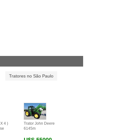
Tratores no São Paulo
X 4 )
Trator John Deere
se
6145m
U$s 55000