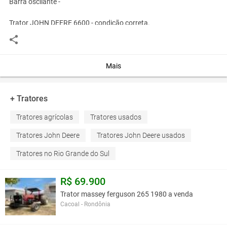
Barra oscilante -
Trator JOHN DEERE 6600 - condição correta.
Ano 1995 -
9550 horas -Ar condicionado -Assento pneumático -Transmissão
Powerquad -2 distribuidores traseiros mecânicos -TDF traseira
540, 540E, 1000 -Pneus dianteiros 50% usam PIRELLI 420 / 70R28
Mais
-Pneus traseiros 40% usam PIRELLI 520 / 70R38 -4 luzes de
trabalho frontais -2 luzes de trabalho traseiras -Piton -Barra
oscilante -
+ Tratores
Tratores agrícolas
Tratores usados
Você assume toda a responsabilidade pela cotação deste item. Você acha que
este anúncio é contra a política de Agroads?
Informar aqui
Tratores John Deere
Tratores John Deere usados
Tratores no Rio Grande do Sul
R$ 69.900
Trator massey ferguson 265 1980 a venda
Cacoal - Rondônia