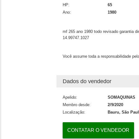
HP:
65
Ano:
1980
mf 265 ano 1980 todo revisado garantia dir
14.99747.1027
Você assume toda a responsabilidade pela
Dados do vendedor
Apelido:
SOMAQUINAS
Membro desde:
2/9/2020
Localização:
Bauru, São Pau
CONTATAR O VENDEDOR