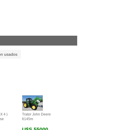
on usados
X 4 )
Trator John Deere
se
6145m
U$s 55000