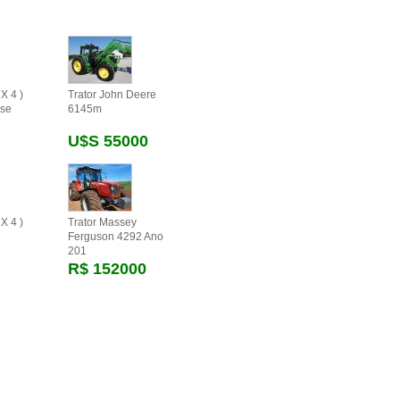
X 4 )
Trator John Deere
se
6145m
U$s 55000
X 4 )
Trator Massey
Ferguson 4292 Ano
201
R$ 152000