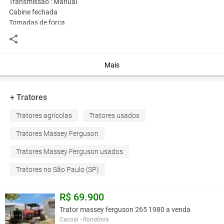
Transmissão : Manual
Cabine fechada
Tomadas de força
Enganche de três pontos
Tração 4x4
Ar-condicionado
Som AM/FM
Mais
Avista R$ 85.000.00 financia com entrada de R$ 20.000,00 + 60 X
R$ 1.409.55 fixas
+ Tratores
Tratores agrícolas
Tratores usados
Você assume toda a responsabilidade pela cotação deste item. Você acha que
este anúncio é contra a política de Agroads?
Informar aqui
Tratores Massey Ferguson
Tratores Massey Ferguson usados
Tratores no São Paulo (SP)
R$ 69.900
Trator massey ferguson 265 1980 a venda
Cacoal - Rondônia