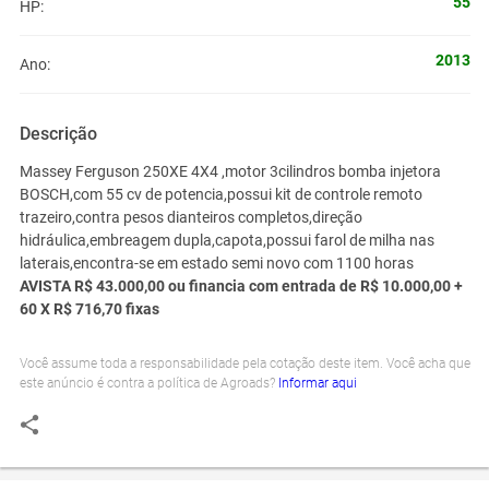
55
HP:
2013
Ano:
Descrição
Massey Ferguson 250XE 4X4 ,motor 3cilindros bomba injetora
BOSCH,com 55 cv de potencia,possui kit de controle remoto
trazeiro,contra pesos dianteiros completos,direção
hidráulica,embreagem dupla,capota,possui farol de milha nas
laterais,encontra-se em estado semi novo com 1100 horas
AVISTA R$ 43.000,00 ou financia com entrada de R$ 10.000,00 +
60 X R$ 716,70 fixas
Você assume toda a responsabilidade pela cotação deste item. Você acha que
este anúncio é contra a política de Agroads?
Informar aqui