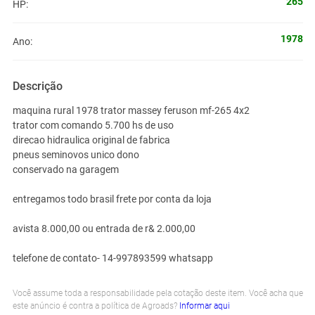
265
HP:
1978
Ano:
Descrição
maquina rural 1978 trator massey feruson mf-265 4x2
trator com comando 5.700 hs de uso
direcao hidraulica original de fabrica
pneus seminovos unico dono
conservado na garagem
entregamos todo brasil frete por conta da loja
avista 8.000,00 ou entrada de r& 2.000,00
telefone de contato-
14-997893599
whatsapp
Você assume toda a responsabilidade pela cotação deste item. Você acha que
este anúncio é contra a política de Agroads?
Informar aqui