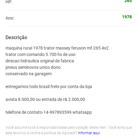
265
HP:
1978
Ano:
Descrição
maquina rural 1978 trator massey feruson mf-265 4x2
trator com comando 5.700 hs de uso
direcao hidraulica original de fabrica
pneus seminovos unico dono
conservado na garagem
entregamos todo brasil frete por conta da loja
avista 8.000,00 ou entrada de r& 2.000,00
telefone de contato-14-997893599 whatsapp
Você assume toda a responsabilidade pela cotação deste item. Você acha que
este anúncio é contra a política de Agroads?
Informar aqui