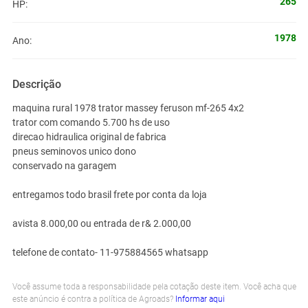
265
HP:
1978
Ano:
Descrição
maquina rural 1978 trator massey feruson mf-265 4x2
trator com comando 5.700 hs de uso
direcao hidraulica original de fabrica
pneus seminovos unico dono
conservado na garagem
entregamos todo brasil frete por conta da loja
avista 8.000,00 ou entrada de r& 2.000,00
telefone de contato- 11-975884565 whatsapp
Você assume toda a responsabilidade pela cotação deste item. Você acha que
este anúncio é contra a política de Agroads?
Informar aqui