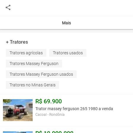
Você assume toda a responsabilidade pela cotação deste item. Você acha que
este anúncio é contra a política de Agroads?
Informar aqui
Mais
+ Tratores
Tratores agrícolas
Tratores usados
Tratores Massey Ferguson
Tratores Massey Ferguson usados
Tratores no Minas Gerais
R$ 69.900
Trator massey ferguson 265 1980 a venda
Cacoal - Rondônia