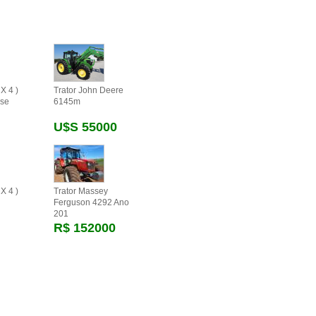
X 4 )
Trator John Deere
se
6145m
U$s 55000
X 4 )
Trator Massey
Ferguson 4292 Ano
201
R$ 152000