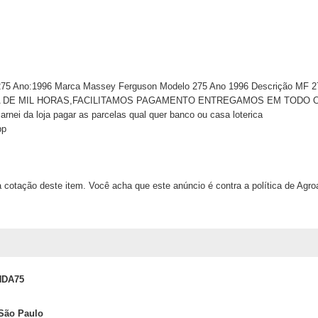
275 Ano:1996 Marca Massey Ferguson Modelo 275 Ano 1996 Descrição M
DE MIL HORAS,FACILITAMOS PAGAMENTO ENTREGAMOS EM TODO O BRA
arnei da loja pagar as parcelas qual quer banco ou casa loterica
pp
 cotação deste item. Você acha que este anúncio é contra a política de Agr
NDA75
 São Paulo