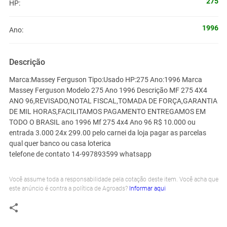
275
HP:
1996
Ano:
Descrição
Marca:Massey Ferguson Tipo:Usado HP:275 Ano:1996 Marca
Massey Ferguson Modelo 275 Ano 1996 Descrição MF 275 4X4
ANO 96,REVISADO,NOTAL FISCAL,TOMADA DE FORÇA,GARANTIA
DE MIL HORAS,FACILITAMOS PAGAMENTO ENTREGAMOS EM
TODO O BRASIL ano 1996 Mf 275 4x4 Ano 96 R$ 10.000 ou
entrada 3.000 24x 299.00 pelo carnei da loja pagar as parcelas
qual quer banco ou casa loterica
telefone de contato 14-997893599 whatsapp
Você assume toda a responsabilidade pela cotação deste item. Você acha que
este anúncio é contra a política de Agroads?
Informar aqui