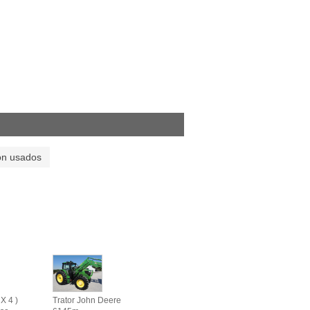
on usados
X 4 )
Trator John Deere