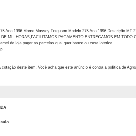
275 Ano:1996 Marca Massey Ferguson Modelo 275 Ano 1996 Descrição M
DE MIL HORAS,FACILITAMOS PAGAMENTO ENTREGAMOS EM TODO O BRA
arnei da loja pagar as parcelas qual quer banco ou casa loterica
pp
 cotação deste item. Você acha que este anúncio é contra a política de Agr
NDA
Paulo