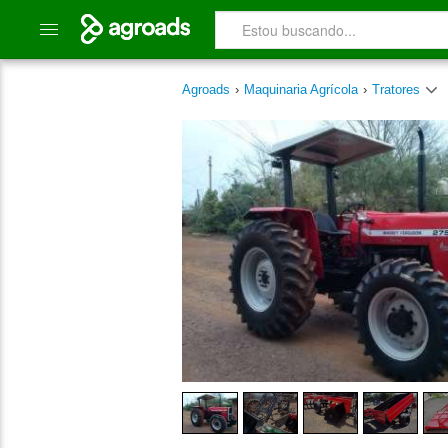
Agroads
›
Maquinaria Agrícola
›
Tratores