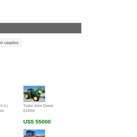
on usados
X 4 )
Trator John Deere
se
6145m
U$s 55000