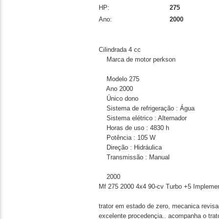
HP:
275
Ano:
2000
Cilindrada 4 cc
Marca de motor perkson
Modelo 275
Ano 2000
Único dono
Sistema de refrigeração : Água
Sistema elétrico : Alternador
Horas de uso : 4830 h
Potência : 105 W
Direção : Hidráulica
Transmissão : Manual
2000
Mf 275 2000 4x4 90-cv Turbo +5 Impleme
trator em estado de zero, mecanica revi
excelente procedençia.. acompanha o trato