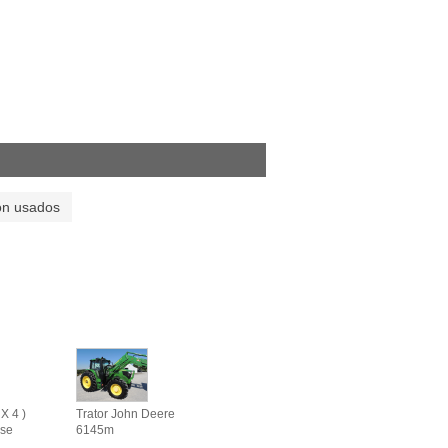
on usados
X 4 )
Trator John Deere
se
6145m