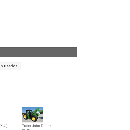
on usados
X 4 )
Trator John Deere