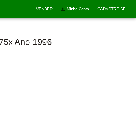
VENDER
Minha Conta
CADASTRE-SE
275x Ano 1996