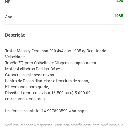
290
HP:
1985
Ano:
Descrição
Trator Massey Ferguson 290 4x4 ano 1985 c/ Redutor de
Veloçidade
Tração ZF, para Colheita de Silagem, compostagem.
Motor 4 cilindros Perkins, 86 cv
04 pneus semi novos novos
Lastro de Pesos dianteiros e traseiros de rodas,
Kit comando para grade,
Direção Hidraulica. avista 16.500 ou r$ 5.000.00
entregamos todo brasil
telefone de contato- 14-997893599 whatsapp
Você assume toda a responsabilidade pela cotação deste item. Você acha que