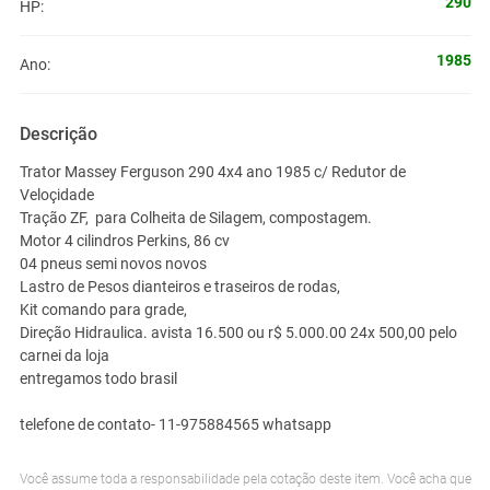
290
HP:
1985
Ano:
Descrição
Trator Massey Ferguson 290 4x4 ano 1985 c/ Redutor de
Veloçidade
Tração ZF, para Colheita de Silagem, compostagem.
Motor 4 cilindros Perkins, 86 cv
04 pneus semi novos novos
Lastro de Pesos dianteiros e traseiros de rodas,
Kit comando para grade,
Direção Hidraulica. avista 16.500 ou r$ 5.000.00 24x 500,00 pelo
carnei da loja
entregamos todo brasil
telefone de contato- 11-975884565 whatsapp
Você assume toda a responsabilidade pela cotação deste item. Você acha que