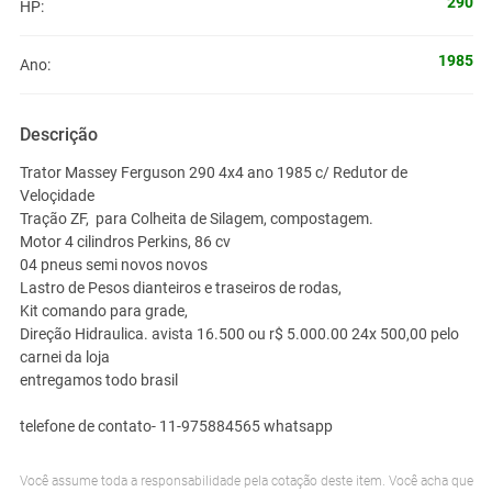
290
HP:
1985
Ano:
Descrição
Trator Massey Ferguson 290 4x4 ano 1985 c/ Redutor de
Veloçidade
Tração ZF, para Colheita de Silagem, compostagem.
Motor 4 cilindros Perkins, 86 cv
04 pneus semi novos novos
Lastro de Pesos dianteiros e traseiros de rodas,
Kit comando para grade,
Direção Hidraulica. avista 16.500 ou r$ 5.000.00 24x 500,00 pelo
carnei da loja
entregamos todo brasil
telefone de contato- 11-975884565 whatsapp
Você assume toda a responsabilidade pela cotação deste item. Você acha que