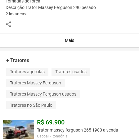
Tomadas de força
Descrição Trator Massey Ferguson 290 pesado
2 lavancas
Ano 85
Pintura nova, mecânica revisada, bom de freios, pneus novo,
funciona tomada de força, hidráulico, bom de motor.
Direção hidráulica
Mais
Comando duplo
Trator só pegar e trabalha
+ Tratores
1985
Tratores agrícolas
Tratores usados
Trator Massey Ferguson 290 Pesado
R$
10.500
Tratores Massey Ferguson
telefone- 18-996238928 zap vivo 11-975884565 whatsapp
Tratores Massey Ferguson usados
Você assume toda a responsabilidade pela cotação deste item. Você acha que
Tratores no São Paulo
este anúncio é contra a política de Agroads?
Informar aqui
R$ 69.900
Trator massey ferguson 265 1980 a venda
Cacoal - Rondônia