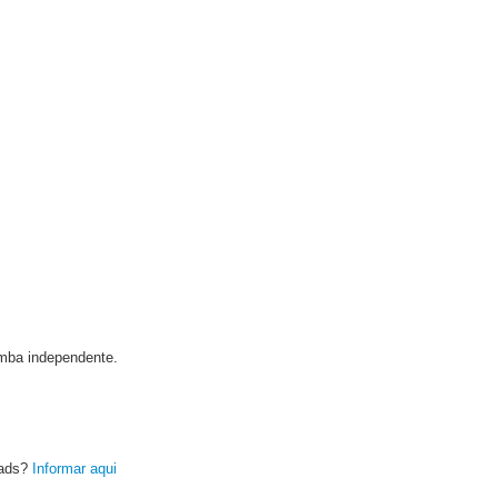
omba independente.
oads?
Informar aqui