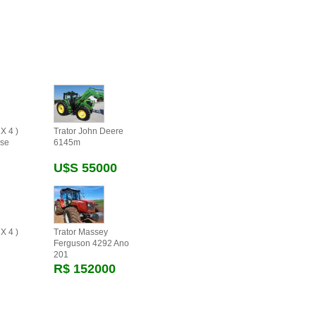
X 4 )
Trator John Deere
se
6145m
U$s 55000
X 4 )
Trator Massey
Ferguson 4292 Ano
201
R$ 152000