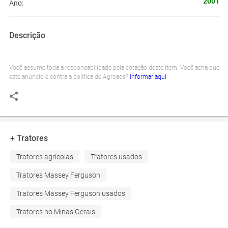
2001
Ano:
Descrição
Você assume toda a responsabilidade pela cotação deste item. Você acha que
este anúncio é contra a política de Agroads?
Informar aqui
+ Tratores
Tratores agrícolas
Tratores usados
Tratores Massey Ferguson
Tratores Massey Ferguson usados
Tratores no Minas Gerais