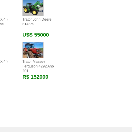
X 4 )
Trator John Deere
se
6145m
U$s 55000
X 4 )
Trator Massey
Ferguson 4292 Ano
201
R$ 152000