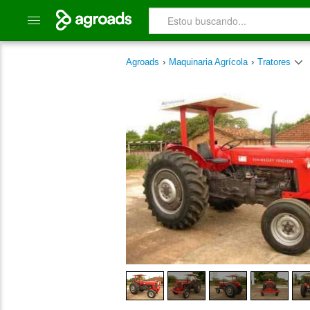
Agroads
›
Maquinaria Agrícola
›
Tratores