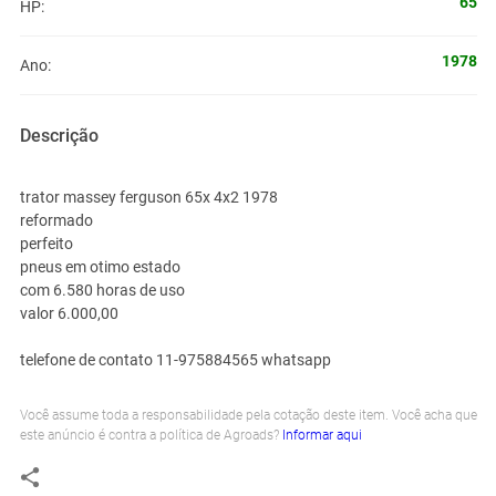
65
HP:
1978
Ano:
Descrição
trator massey ferguson 65x 4x2 1978
reformado
perfeito
pneus em otimo estado
com 6.580 horas de uso
valor 6.000,00
telefone de contato 11-975884565 whatsapp
Você assume toda a responsabilidade pela cotação deste item. Você acha que
este anúncio é contra a política de Agroads?
Informar aqui