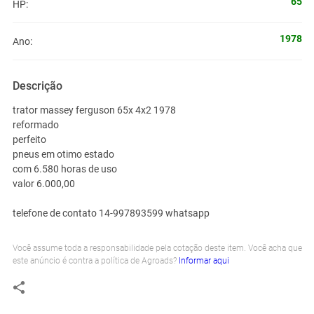
65
HP:
1978
Ano:
Descrição
trator massey ferguson 65x 4x2 1978
reformado
perfeito
pneus em otimo estado
com 6.580 horas de uso
valor 6.000,00
telefone de contato 14-997893599 whatsapp
Você assume toda a responsabilidade pela cotação deste item. Você acha que
este anúncio é contra a política de Agroads?
Informar aqui