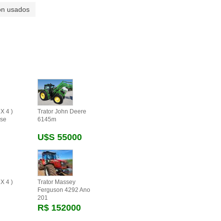
on usados
X 4 )
Trator John Deere
se
6145m
U$s 55000
X 4 )
Trator Massey
Ferguson 4292 Ano
201
R$ 152000