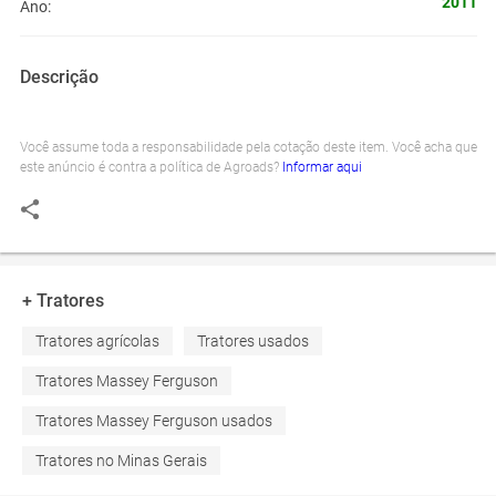
2011
Ano:
Descrição
Você assume toda a responsabilidade pela cotação deste item. Você acha que
este anúncio é contra a política de Agroads?
Informar aqui
+ Tratores
Tratores agrícolas
Tratores usados
Tratores Massey Ferguson
Tratores Massey Ferguson usados
Tratores no Minas Gerais