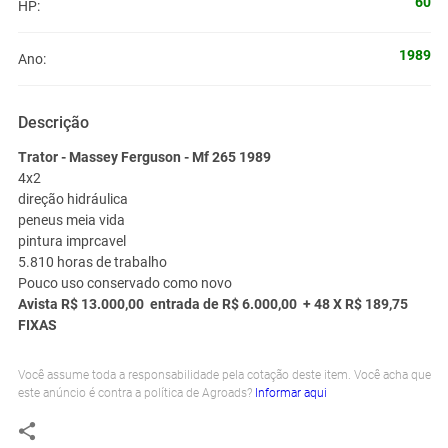
60
HP:
1989
Ano:
Descrição
Trator - Massey Ferguson - Mf 265 1989
4x2
direção hidráulica
peneus meia vida
pintura imprcavel
5.810 horas de trabalho
Pouco uso conservado como novo
Avista R$ 13.000,00 entrada de R$ 6.000,00 + 48 X R$ 189,75
FIXAS
Você assume toda a responsabilidade pela cotação deste item. Você acha que
este anúncio é contra a política de Agroads?
Informar aqui