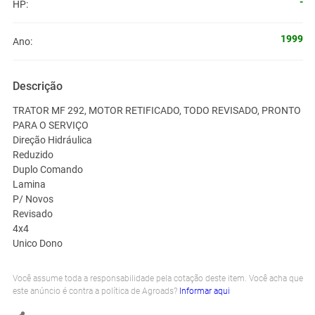
-
HP:
1999
Ano:
Descrição
TRATOR MF 292, MOTOR RETIFICADO, TODO REVISADO, PRONTO
PARA O SERVIÇO
Direção Hidráulica
Reduzido
Duplo Comando
Lamina
P/ Novos
Revisado
4x4
Unico Dono
Você assume toda a responsabilidade pela cotação deste item. Você acha que
este anúncio é contra a política de Agroads?
Informar aqui