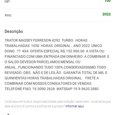
100
HP:
2022
Ano:
Descrição
TRATOR MASSEY FERRESON 4292 TURBO. HORAS
TRABALHADAS 1650 HORAS ORIGINAL.. ANO 2022 UNICO
DONO. ?? 4X4 OFERTA ESPECIAL R$.152.900.00 A VISTA OU
FINANCIADO.COM UMA ENTRADA EM DINHEIRO A COMBINAR E
O SALDO DEVEDOR PARCELAMOS MENSAL OU
ANUAL..FUNCIONANDO TUDO 100% CONSERVADISSIMO TODO
REVISADO..OBS. NÃO E DE LEILÃO. GARANTIA TOTAL DE MIL E
QUINHENTAS HORAS TRABALHADAS ORIGINAL. FRETE A
COMBINAR COM NOSSOS CONSULTORES DE VENDAS.
TELEFONE FIXO. 19.3090.2626 WATSSAP 19.9.9620 2880
Você assume toda a responsabilidade pela cotação deste item. Você acha que
este anúncio é contra a política de Agroads?
Informar aqui