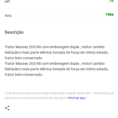
70
HP:
1986
Ano:
Descrição
Trator Massey 265/86 com embreagem dupla , motor cambio
hidráulico mais parte elétrica tomada de força em ótimo estado,
trator bem conservado
Trator Massey 265/86 com embreagem dupla , motor cambio
hidráulico mais parte elétrica tomada de força em ótimo estado,
trator bem conservado
Você assume toda a responsabilidade pela cotação deste item. Você acha que
este anúncio é contra a política de Agroads?
Informar aqui