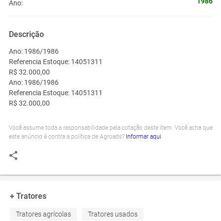
1986
Ano:
Descrição
Ano: 1986/1986
Referencia Estoque: 14051311
R$ 32.000,00
Ano: 1986/1986
Referencia Estoque: 14051311
R$ 32.000,00
Você assume toda a responsabilidade pela cotação deste item. Você acha que
este anúncio é contra a política de Agroads?
Informar aqui
+ Tratores
Tratores agrícolas
Tratores usados