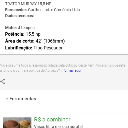
TRATOR MURRAY 15,5 HP
Fornecedor:
Garthen Ind. e Comércio Ltda
Dados técnicos:
Motor:
4 tempos
Potência:
15,5 hp
Área de corte:
42" (1066mm
)
Lubrificação:
Tipo Pescador
Você assume toda a responsabilidade pela cotação deste item. Você acha que este
anúncio é contra a política de Agroads?
Informar aqui
+ Ferramentas
R$ a combinar
Vasos fibra de coco agrotal