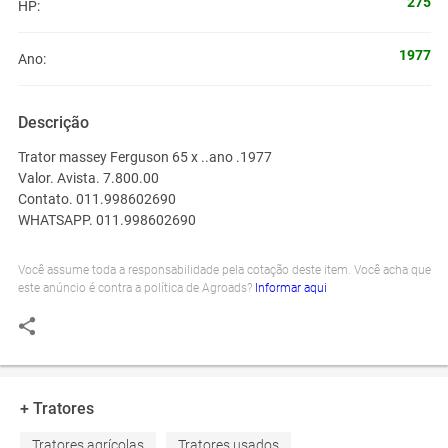
275
HP:
1977
Ano:
Descrição
Trator massey Ferguson 65 x ..ano .1977
Valor. Avista. 7.800.00
Contato. 011.998602690
WHATSAPP. 011.998602690
Você assume toda a responsabilidade pela cotação deste item. Você acha que
este anúncio é contra a política de Agroads?
Informar aqui
+ Tratores
Tratores agrícolas
Tratores usados