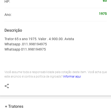
65
HP:
1975
Ano:
Descrição
Trator 65 x ano 1975. Valor . 4.900.00. Avista
Whatsapp .011.998194975
Whatsapp 011.998194975
Você assume toda a responsabilidade pela cotação deste item. Você acha que
este anúncio é contra a política de Agroads?
Informar aqui
+ Tratores