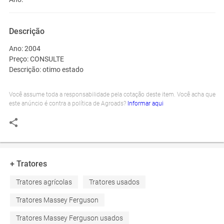
Descrição
Ano:
2004
Preço:
CONSULTE
Descrição:
otimo estado
Você assume toda a responsabilidade pela cotação deste item. Você acha que
este anúncio é contra a política de Agroads?
Informar aqui
+ Tratores
Tratores agrícolas
Tratores usados
Tratores Massey Ferguson
Tratores Massey Ferguson usados