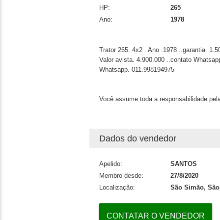
HP:
265
Ano:
1978
Trator 265. 4x2 . Ano .1978 ..garantia .1.5
Valor avista. 4.900.000 ..contato Whatsa
Whatsapp. 011.998194975
Você assume toda a responsabilidade pela
Dados do vendedor
Apelido:
SANTOS
Membro desde:
27/8/2020
Localização:
São Simão, São
CONTATAR O VENDEDOR