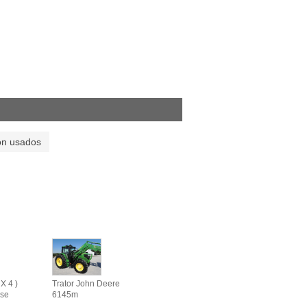
on usados
X 4 )
Trator John Deere
se
6145m